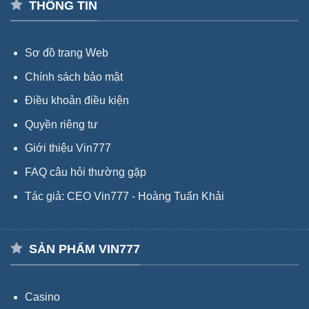
THÔNG TIN
Sơ đồ trang Web
Chính sách bảo mật
Điều khoản điều kiện
Quyền riêng tư
Giới thiệu Vin777
FAQ câu hỏi thường gặp
Tác giả:
CEO Vin777
- Hoàng Tuấn Khải
SẢN PHẨM VIN777
Casino