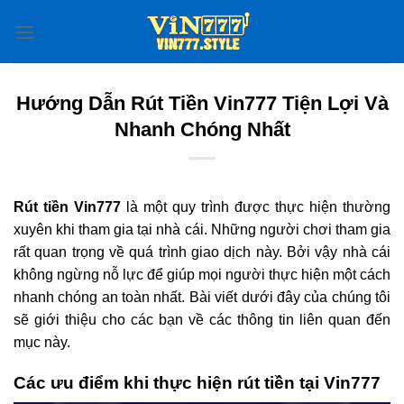
Skip
to
content
Hướng Dẫn Rút Tiền Vin777 Tiện Lợi Và
Nhanh Chóng Nhất
Rút tiền Vin777
là một quy trình được thực hiện thường
xuyên khi tham gia tại nhà cái. Những người chơi tham gia
rất quan trọng về quá trình giao dịch này. Bởi vậy nhà cái
không ngừng nỗ lực để giúp mọi người thực hiện một cách
nhanh chóng an toàn nhất. Bài viết dưới đây của chúng tôi
sẽ giới thiệu cho các bạn về các thông tin liên quan đến
mục này.
Các ưu điểm khi thực hiện rút tiền tại Vin777