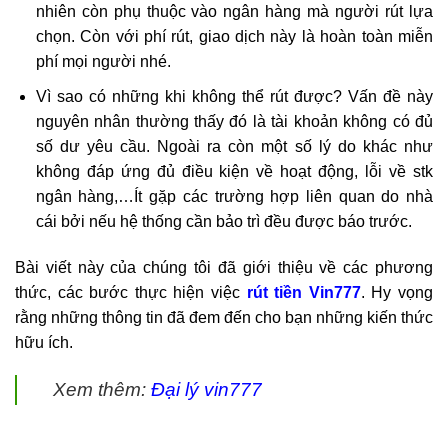
nhiên còn phụ thuộc vào ngân hàng mà người rút lựa
chọn. Còn với phí rút, giao dịch này là hoàn toàn miễn
phí mọi người nhé.
Vì sao có những khi không thể rút được? Vấn đề này
nguyên nhân thường thấy đó là tài khoản không có đủ
số dư yêu cầu. Ngoài ra còn một số lý do khác như
không đáp ứng đủ điều kiện về hoạt động, lỗi về stk
ngân hàng,…Ít gặp các trường hợp liên quan do nhà
cái bởi nếu hệ thống cần bảo trì đều được báo trước.
Bài viết này của chúng tôi đã giới thiệu về các phương
thức, các bước thực hiện việc
rút tiền Vin777
. Hy vọng
rằng những thông tin đã đem đến cho bạn những kiến thức
hữu ích.
Xem thêm:
Đại lý vin777