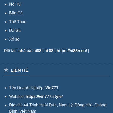
Nổ Hũ
Bắn Cá
Thể Thao
Đá Gà
Xổ số
Đối tác:
nhà cái hi88
|
hi 88
|
https://hi88n.cc/
|
LIÊN HỆ
Tên Doanh Nghiệp:
Vin777
Website:
https://vin777.style/
Địa chỉ: 44 Trịnh Hoài Đức, Nam Lý, Đồng Hới, Quảng
Bình, Việt Nam