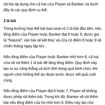
rút bài áp dụng cho cả hai cửa Player và Banker, và dưới
đây là các quy định cụ thể.
2 lá bài
Trong trường hợp thế bài baccarat có 2 lá bài đầu tiên, nếu
tổng điểm của Player hoặc Banker đạt 8 hoặc 9, được gọi
là “Natural”, ván bài sẽ kết thúc và cửa có điểm 8 hoặc 9 sẽ
chiến thắng ngay lập tức.
Nếu tổng điểm của Player hoặc Banker nhỏ hơn 6, cả hai
cửa sẽ rút thêm 1 lá bài để tăng tổng điểm. Quy định này
tạo ra sự căng thẳng và kịch tính trong quá trình chơi, khi
người chơi không thể dự đoán trước được kết quả cuối
cùng.
Nếu tổng điểm của Player đạt 6 hoặc 7, Player sẽ không
được phép rút thêm bài. Trong khi đó, Banker sẽ rút thêm
bài nếu tổng điểm của họ nhỏ hơn 6. Điều này tạo cho