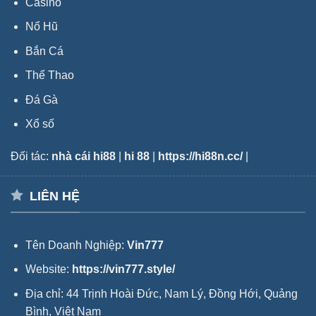
Casino
Nổ Hũ
Bắn Cá
Thể Thao
Đá Gà
Xổ số
Đối tác:
nhà cái hi88
|
hi 88
|
https://hi88n.cc/
|
LIÊN HỆ
Tên Doanh Nghiệp:
Vin777
Website:
https://vin777.style/
Địa chỉ: 44 Trịnh Hoài Đức, Nam Lý, Đồng Hới, Quảng
Bình, Việt Nam