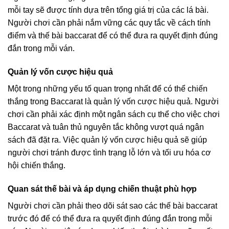
mỗi tay sẽ được tính dựa trên tổng giá trị của các lá bài.
Người chơi cần phải nắm vững các quy tắc về cách tính
điểm và thế bài baccarat để có thể đưa ra quyết định đúng
đắn trong mỗi ván.
Quản lý vốn cược hiệu quả
Một trong những yếu tố quan trọng nhất để có thể chiến
thắng trong Baccarat là quản lý vốn cược hiệu quả. Người
chơi cần phải xác định một ngân sách cụ thể cho việc chơi
Baccarat và tuân thủ nguyên tắc không vượt quá ngân
sách đã đặt ra. Việc quản lý vốn cược hiệu quả sẽ giúp
người chơi tránh được tình trạng lỗ lớn và tối ưu hóa cơ
hội chiến thắng.
Quan sát thế bài và áp dụng chiến thuật phù hợp
Người chơi cần phải theo dõi sát sao các thế bài baccarat
trước đó để có thể đưa ra quyết định đúng đắn trong mỗi