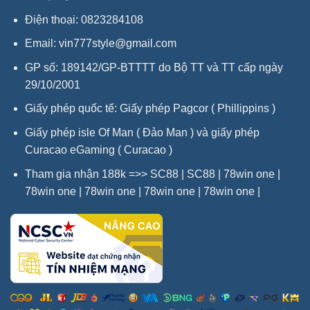
Điện thoại: 0823284108
Email:
vin777style@gmail.com
GP số: 189142/GP-BTTTT do Bộ TT và TT cấp ngày
29/10/2001
Giấy phép quốc tế: Giấy phép Pagcor ( Phillippins )
Giấy phép isle Of Man ( Đảo Man ) và giấy phép
Curacao eGaming ( Curacao )
Tham gia nhận 188k =>>
SC88
|
SC88
|
78win one
|
78win one
|
78win one
|
78win one
|
78win one
|