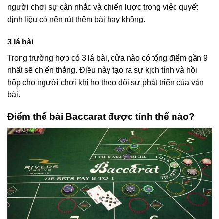
người chơi sự cân nhắc và chiến lược trong việc quyết
định liệu có nên rút thêm bài hay không.
3 lá bài
Trong trường hợp có 3 lá bài, cửa nào có tổng điểm gần 9
nhất sẽ chiến thắng. Điều này tạo ra sự kịch tính và hồi
hộp cho người chơi khi họ theo dõi sự phát triển của ván
bài.
Điểm thế bài Baccarat được tính thế nào?