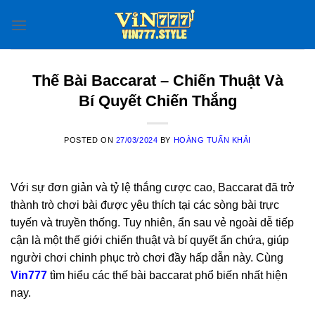
Skip
to
content
Thế Bài Baccarat – Chiến Thuật Và
Bí Quyết Chiến Thắng
POSTED ON
27/03/2024
BY
HOÀNG TUẤN KHẢI
Với sự đơn giản và tỷ lệ thắng cược cao, Baccarat đã trở
thành trò chơi bài được yêu thích tại các sòng bài trực
tuyến và truyền thống. Tuy nhiên, ẩn sau vẻ ngoài dễ tiếp
cận là một thế giới chiến thuật và bí quyết ẩn chứa, giúp
người chơi chinh phục trò chơi đầy hấp dẫn này. Cùng
Vin777
tìm hiểu các thế bài baccarat phổ biến nhất hiện
nay.